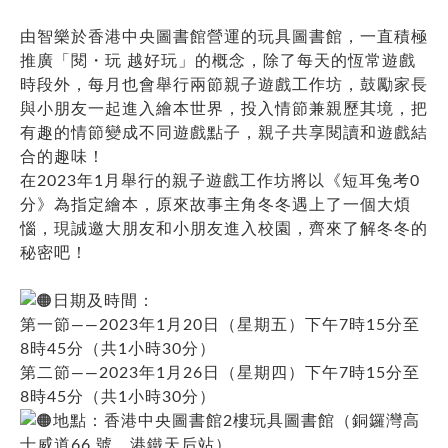
由智樂於香港中央圖書館營運的玩具圖書館，一直積極
推廣「閱・玩 越好玩」的概念，除了每天的恆常遊戲
時段外，每月也會舉行兩節親子遊戲工作坊，鼓勵家長
與小朋友一起進入繪本世界，投入情節兼親歷其境，把
有趣的情節變成不同遊戲點子，親子共享閱讀和遊戲結
合的趣味！
在2023年1月舉行的親子遊戲工作坊將以《短耳兔考0
分》為指定繪本，原來故事主角冬冬遇上了一個大煩
惱，現誠邀大朋友和小朋友進入校園，齊來了解冬冬的
秘密吧！
日期及時間：
第一節——2023年1月20日（星期五）下午7時15分至
8時45分（共1小時30分）
第二節——2023年1月26日（星期四）下午7時15分至
8時45分（共1小時30分）
地點：香港中央圖書館2樓玩具圖書館（銅鑼灣高
士威道66 號，港鐵天后站）