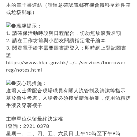
本的電子書連結（請留意確認電郵有機會轉移至雜件箱
或垃圾郵箱）
溫馨提示：
1. 請確保活動時段與日程配合，切勿無故浪費名額
2. 請在工作坊前與小朋友閱讀指定電子繪本
3. 閱覽電子繪本需要圖書證登入；即時網上登記圖書
證
https://www.hkpl.gov.hk/…/…/services/borrower-
reg/notes.html
安心玩措施：
進場人士需配合現場職員有關人流管制及清潔等指示
基於衛生考慮，入場者必須接受體溫檢測，使用酒精搓
手液及穿著襪子
主辦單位保留最終決定權
ℹ️
查詢：2921 0378
星期一、二、四、五、六及日 上午10時至下午9時