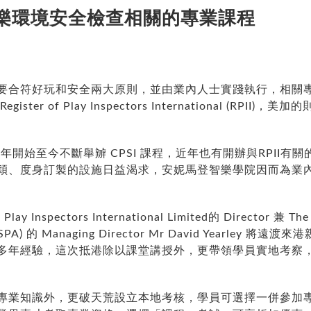
樂環境安全檢查相關的專業課程
要合符好玩和安全兩大原則，並由業內人士實踐執行，相關
er of Play Inspectors
International (
RPII
)
，美加的則為 
年開始至今不斷舉辧 CPSI 課程，近年也有開辦與RPII
穎、度身訂製的設施日益渴求，安妮馬登智樂學院因而為業內專
y Inspectors International Limited的 Director 兼 The R
oSPA)
的 Managing Director Mr David Yearley 將遠
多年經驗，這次抵港除以課堂講授外，更帶領學員實地考察
專業知識外，更破天荒設立本地考核，學員可選擇一併參加