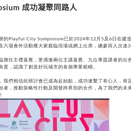
posium
成功凝聚同路人
layful City Symposium已於2024年12月5及6
及六場會外活動獲大家親臨現場或網上出席，總參與人次達34
臨擔任主禮嘉賓，更感激兩位主講嘉賓、九位專題講者的出
角度，認識了創造好玩城市的各個專業範疇。
，我們相信此研討會已成為起始點，成功連繫了有心人，肯
份者，推動策略性行動及開發跨界別的合作，為了我們的未
！