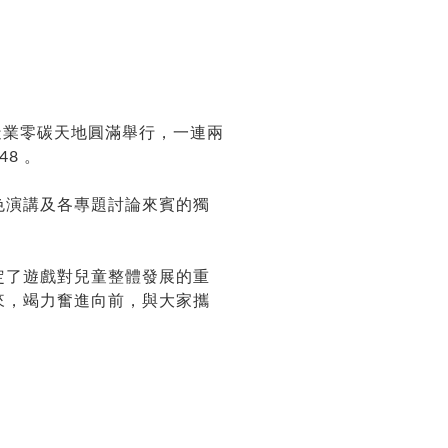
日在建造業零碳天地圓滿舉行，一連兩
8 。
色演講及各專題討論來賓的獨
定了遊戲對兒童整體發展的重
來，竭力奮進向前，與大家攜