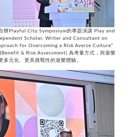
ful City Symposium的專題演講 Play and
pendent Scholar, Writer and Consultant on
proach for Overcoming a Risk Averse Culture”
fit & Risk Assessment) 為考量方式，與遊樂
更多元化、更具挑戰性的遊樂體驗。