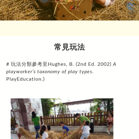
最新消息
大肌肉室
遊戲設備及物資推介
會員
靈活鬆散物資 (Loose Parts)
課室
學校用品/循環再用系列
裝置或家俱 (Equipment and Furniture)
禮堂
會員登入
紙皮
光影系列
學校枱椅
工具(Tools)
天台/校內遊樂場
會員註冊
布
鏡面紙
常見玩法
吹氣系列
帳幕
鋸紙皮工具
參考資料
校外場地
忘記密碼
習泳棒
節日燈飾
水泡
遊戲在校園通訊
污糟貓物資系列
攀爬裝置
皺紋膠紙
# 玩法分類參考至Hughes, B. (2nd Ed. 2002)
A
小電筒
氣球
毛冷
智樂資源配套
大自然物資系列
魔術貼
playworker’s taxonomy of play types
.
吹氣梳化
紙碎
禾草
好書推介
耐用/常用家品系列
PlayEducation.)
鹽
冰
水管管道
網站推介
水
煮食用具
購物好去處
動物模型