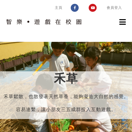
Skip
主頁
會員登入
to
content
認識計劃
校園實踐
計劃簡介
智樂模式
趣味片段
禾草
認識校園
遊戲工作
遊戲環境設置框架
好玩學校同盟
培訓及支援
評估空間的遊戲價值
禾草鬆散，也散發著天然草香，能夠凝造大自然的感覺。
交流及推廣
相關指引
環境調整
容易連繫，讓小朋友三五成群投入互動遊戲。
運作考慮
問與答
風險益處評估
校園遊戲環境設置