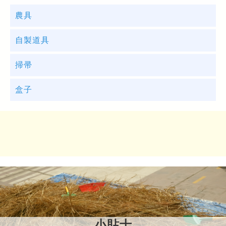
農具
自製道具
掃帚
盒子
配合「農具」
配合「自製道具」
禾草與耕作息息相關，也小朋友容易操弄的工具，
用作搬運禾草也最合適不過。
配合「掃帚」
禾草可塑性高，可以梳鬆，又可堆成山丘。加上不
同的道具，每次可以變成不同劇場，上演好戲。
配合「盒子」
掃帚的作用很廣，可以用作掃清過份散落的禾草，
以避免滑到外，也可以讓小朋友感受操弄禾草的暢
快。
小朋友總喜歡把盒子填得滿滿，玩禾草時，假如小
朋友能夠把「盒子」填滿，甚至可以「藏寶」，定
小貼士