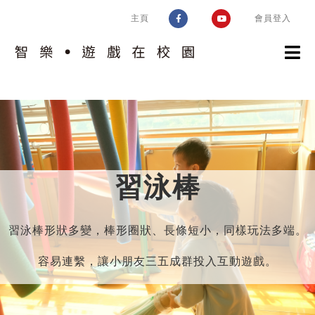
Skip
主頁
會員登入
to
content
認識計劃
校園實踐
計劃簡介
智樂模式
趣味片段
習泳棒
認識校園
遊戲工作
遊戲環境設置框架
好玩學校同盟
培訓及支援
評估空間的遊戲價值
習泳棒形狀多變，棒形圈狀、長條短小，同樣玩法多端。
交流及推廣
相關指引
環境調整
容易連繫，讓小朋友三五成群投入互動遊戲。
運作考慮
問與答
風險益處評估
校園遊戲環境設置