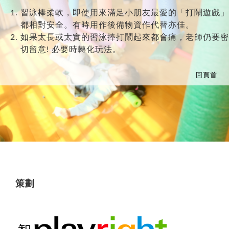
習泳棒柔軟，即使用來滿足小朋友最愛的「打鬧遊戲」
都相對安全。有時用作後備物資作代替亦佳。
如果太長或太實的習泳捧打鬧起來都會痛，老師仍要密
切留意! 必要時轉化玩法。
回頁首
策劃