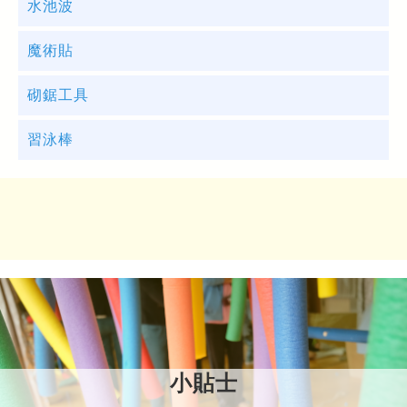
水池波
魔術貼
砌鋸工具
習泳棒
配合「水池波」
配合「魔術貼」
平日的「波波池」只可以浸浴拋擲，但配上短小的
習泳棒，習泳棒的另類形狀及中通的特性，讓小朋
配合「砌鋸工具」
友探索其他玩法。
由獨立個體變成大型遊戲裝置，小朋友可解拆、自
組，六可平面變立體，獨樂變眾樂。
配合「習泳棒」
海綿狀的習冰棒，用膠刀可以砌割成不同長度，不
同形狀，例如片狀、短段等，讓小朋友滿足操作的
快感及天馬行空的幻想。
「習泳棒」配合「習泳棒」是個有趣的組合。組合
不同形狀的習泳棒或圈，已變出不同玩法。例如，
小貼士
用習泳圈拍打泳棒陣。