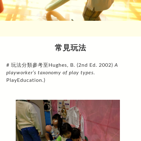
最新消息
大肌肉室
遊戲設備及物資推介
會員
靈活鬆散物資 (Loose Parts)
課室
學校用品/循環再用系列
裝置或家俱 (Equipment and Furniture)
禮堂
會員登入
紙皮
光影系列
學校枱椅
工具(Tools)
天台/校內遊樂場
會員註冊
布
鏡面紙
常見玩法
吹氣系列
帳幕
鋸紙皮工具
參考資料
校外場地
忘記密碼
習泳棒
節日燈飾
水泡
遊戲在校園通訊
污糟貓物資系列
攀爬裝置
皺紋膠紙
# 玩法分類參考至Hughes, B. (2nd Ed. 2002)
A
小電筒
氣球
毛冷
智樂資源配套
大自然物資系列
魔術貼
playworker’s taxonomy of play types
.
吹氣梳化
紙碎
禾草
好書推介
耐用/常用家品系列
PlayEducation.)
鹽
冰
水管管道
網站推介
水
煮食用具
購物好去處
動物模型