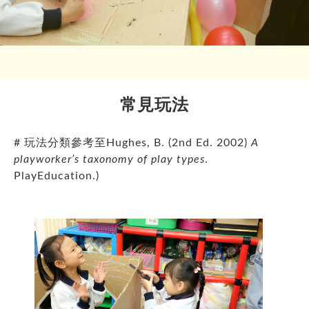
最新消息
大肌肉室
遊戲設備及物資推介
會員
靈活鬆散物資 (Loose Parts)
課室
學校用品/循環再用系列
裝置或家俱 (Equipment and Furniture)
禮堂
會員登入
紙皮
光影系列
學校枱椅
工具(Tools)
天台/校內遊樂場
會員註冊
布
鏡面紙
常見玩法
吹氣系列
帳幕
鋸紙皮工具
參考資料
校外場地
忘記密碼
習泳棒
節日燈飾
水泡
遊戲在校園通訊
污糟貓物資系列
攀爬裝置
皺紋膠紙
# 玩法分類參考至Hughes, B. (2nd Ed. 2002)
A
小電筒
氣球
毛冷
智樂資源配套
大自然物資系列
魔術貼
playworker’s taxonomy of play types
.
吹氣梳化
紙碎
禾草
好書推介
耐用/常用家品系列
PlayEducation.)
鹽
冰
水管管道
網站推介
水
煮食用具
購物好去處
動物模型