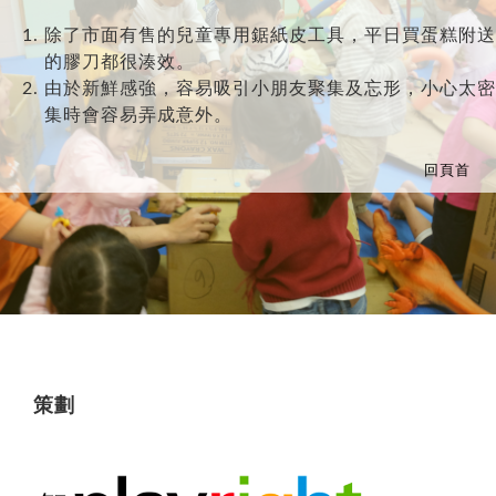
除了市面有售的兒童專用鋸紙皮工具，平日買蛋糕附送
的膠刀都很湊效。
由於新鮮感強，容易吸引小朋友聚集及忘形，小心太密
集時會容易弄成意外。
回頁首
策劃