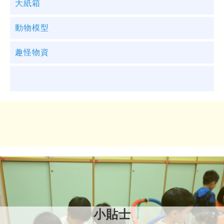
大紙箱
動物模型
趣怪物資
配合「大紙箱」
配合「」
配合「動物模型」
配合「大紙箱」，可以把紙箱大改造，重塑整個遊
戲環境。又可以扮鬼扮馬，裝扮自己。
配合「趣怪物資」
配合「動物模型」，小朋友可以利用一系列的工
具，幻想與動物的互動，例如：扮牙醫
躲在鋸了小窗的紙皮內，如果配上趣怪物資，例如
「慘叫雞」，就可以變成一個「嚇人裝置」，與友
互動。
小貼士