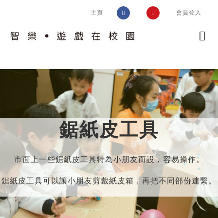
Skip
主頁
會員登入
to
content
認識計劃
校園實踐
計劃簡介
智樂模式
趣味片段
鋸紙皮工具
認識校園
遊戲工作
遊戲環境設置框架
好玩學校同盟
培訓及支援
評估空間的遊戲價值
市面上一些鋸紙皮工具特為小朋友而設，容易操作。
交流及推廣
相關指引
環境調整
鋸紙皮工具可以讓小朋友剪裁紙皮箱，再把不同部份連繫。
運作考慮
問與答
風險益處評估
校園遊戲環境設置