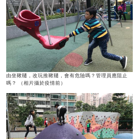
由坐鞦韆，改玩推鞦韆，會有危險嗎？管理員應阻止
嗎？ （相片攝於疫情前）