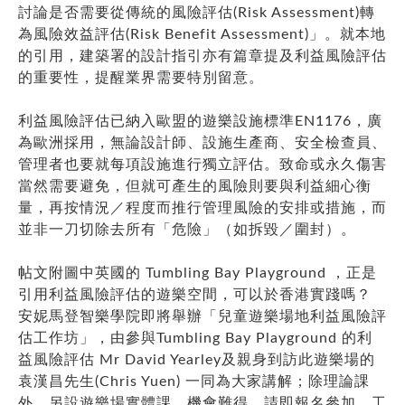
討論是否需要從傳統的風險評估(Risk Assessment)轉
為風險效益評估(Risk Benefit Assessment)」。就本地
的引用，建築署的設計指引亦有篇章提及利益風險評估
的重要性，提醒業界需要特別留意。
利益風險評估已納入歐盟的遊樂設施標準EN1176，廣
為歐洲採用，無論設計師、設施生產商、安全檢查員、
管理者也要就每項設施進行獨立評估。致命或永久傷害
當然需要避免，但就可產生的風險則要與利益細心衡
量，再按情況／程度而推行管理風險的安排或措施，而
並非一刀切除去所有「危險」（如拆毀／圍封）。
帖文附圖中英國的 Tumbling Bay Playground ，正是
引用利益風險評估的遊樂空間，可以於香港實踐嗎？
安妮馬登智樂學院即將舉辦「兒童遊樂場地利益風險評
估工作坊」，由參與Tumbling Bay Playground 的利
益風險評估 Mr David Yearley及親身到訪此遊樂場的
袁漢昌先生(Chris Yuen) 一同為大家講解；除理論課
外，另設遊樂場實體課，機會難得，請即報名參加。工