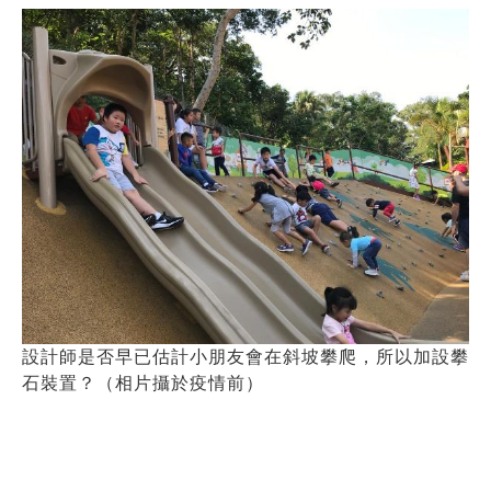
設計師是否早已估計小朋友會在斜坡攀爬，所以加設攀
石裝置？（相片攝於疫情前）