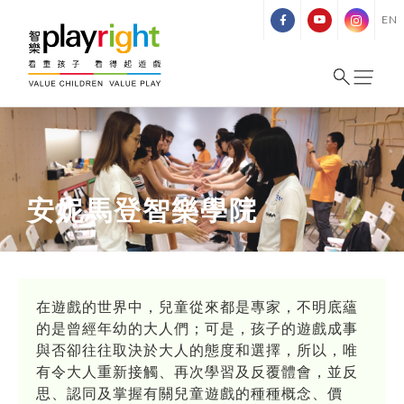
Skip
EN
to
content
安妮馬登智樂學院
在遊戲的世界中，兒童從來都是專家，不明底蘊
的是曾經年幼的大人們；可是，孩子的遊戲成事
與否卻往往取決於大人的態度和選擇，所以，唯
有令大人重新接觸、再次學習及反覆體會，並反
思、認同及掌握有關兒童遊戲的種種概念、價