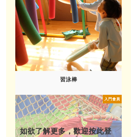
最新消息
大肌肉室
遊戲設備及物資推介
會員
靈活鬆散物資 (Loose Parts)
課室
學校用品/循環再用系列
裝置或家俱 (Equipment and Furniture)
禮堂
會員登入
紙皮
光影系列
學校枱椅
工具(Tools)
天台/校內遊樂場
會員註冊
布
鏡面紙
吹氣系列
帳幕
鋸紙皮工具
參考資料
校外場地
忘記密碼
習泳棒
節日燈飾
水泡
遊戲在校園通訊
污糟貓物資系列
攀爬裝置
皺紋膠紙
小電筒
氣球
毛冷
智樂資源配套
大自然物資系列
魔術貼
吹氣梳化
紙碎
禾草
好書推介
耐用/常用家品系列
習泳棒
鹽
冰
水管管道
網站推介
水
煮食用具
購物好去處
動物模型