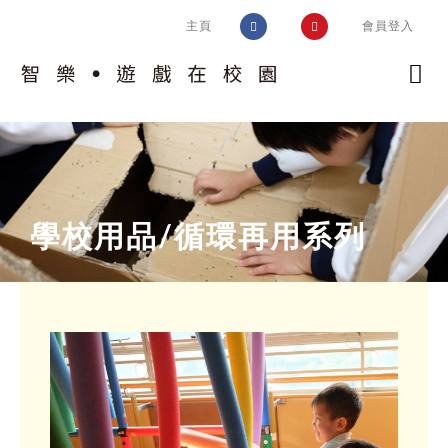
Skip
主頁
會員登入
to
content
認識計劃
校園實踐
計劃簡介
學校用品/循環再用系列
智樂模式
趣味片段
認識校園
遊戲工作
遊戲環境設置框架
好玩學校同盟
培訓及支援
評估空間的遊戲價值
交流及推廣
相關指引
環境調整
運作考慮
問與答
風險益處評估
校園遊戲環境設置