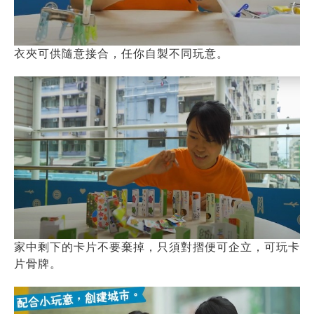
衣夾可供隨意接合，任你自製不同玩意。
家中剩下的卡片不要棄掉，只須對摺便可企立，可玩卡
片骨牌。