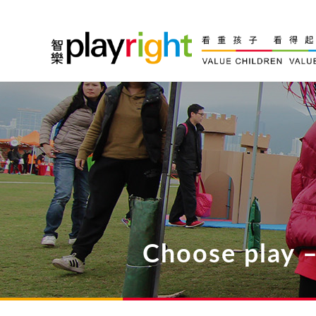
Skip
to
content
Choose play –