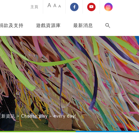
A
A
A
主頁
捐款及支持
遊戲資源庫
最新消息
更新資訊
>
Choose play – every day!