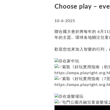
Choose play – ev
10-6-2025
聯合國大會於將每年的 6月11日定為國際遊
年的主題。環球各地關注兒童
歡迎您也來加入智樂的行列，
在家中玩
索取《好玩實用指南（初
https://ampa.playright.org
索取《好玩實用指南（7至
https://ampa.playright.org
在遊樂場玩
屯門公園共融兒童遊樂場