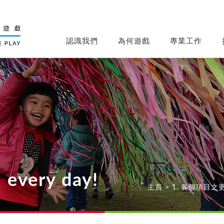
認識我們
為何遊戲
專業工作
 every day!
主頁
>
1. 各個項目之