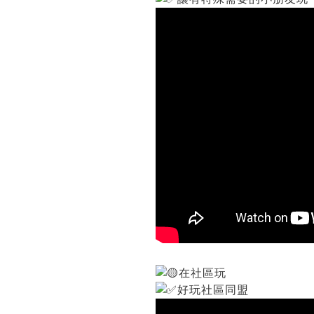
在社區玩
好玩社區同盟