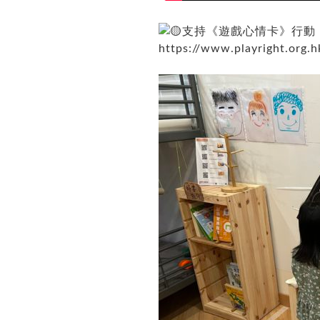
支持《遊戲心情卡》行動
https://www.playrigh