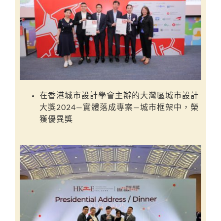
在
香港城市設計學會
主辦的
大灣區城市設計
大獎
2024
—
實體落成專案
—
城市框架
中，榮
獲
優異獎