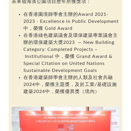
茶果嶺海濱公園項目
歷年所
獲獎項
：
在香港園境師學會主辦的
Award 2021-
2023 - Excellence in Public Development
中，榮獲
Gold Award
在香港綠色建築議會及環保建築專業議會主
辦的環
保建築大獎
2023 — New Building
Category: Completed Projects –
Institutional
中，榮獲
Grand Award &
Special Citation on United Nations
Sustainable Development Goals
在
香港建築師學會
主辦的
人類及社會共融
2024
中
，
榮獲
主題獎
，
及於
工業
/
基礎設施
建築
2024
中，榮獲
優異獎（境內）