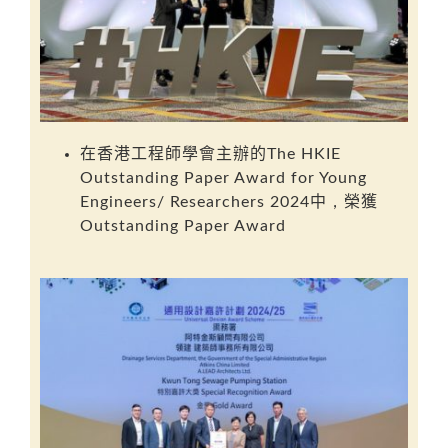
在
香港工程師學會
主辦的
The HKIE
Outstanding Paper Award for Young
Engineers/ Researchers 2024
中
，
榮獲
Outstanding Paper Award